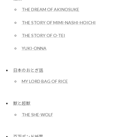
THE DREAM OF AKINOSUKE
THE STORY OF MIMI-NASHI-HOICHI
THE STORY OF O-TEI
YUKI-ONNA
日本のおとぎ話
MY LORD BAG OF RICE
獣と超獣
THE SHE-WOLF
百万ポンド紙幣