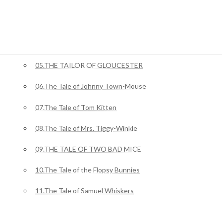
02.The Tale Of Benjamin Bunny
03.The Tale of Squirrel Nutkin
04.The Story of Miss Moppet
05.THE TAILOR OF GLOUCESTER
06.The Tale of Johnny Town-Mouse
07.The Tale of Tom Kitten
08.The Tale of Mrs. Tiggy-Winkle
09.THE TALE OF TWO BAD MICE
10.The Tale of the Flopsy Bunnies
11.The Tale of Samuel Whiskers