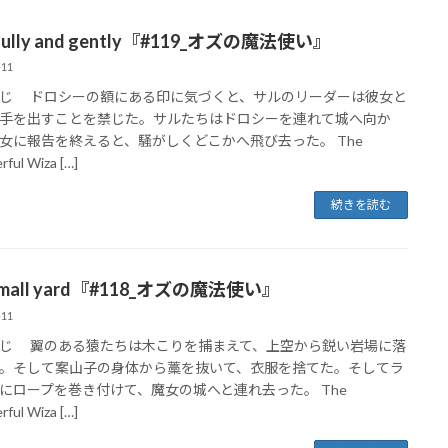
efully and gently『#119_オズの魔法使い』
-11
じ ドロシーの額にある印に気づくと、サルのリーダーは彼女と
手を出すことを禁じた。サルたちはドロシーを連れて城へ向か
女に報告を終えると、騒がしくどこかへ飛び去った。 The
ful Wiza […]
続きを読む
a small yard『#118_オズの魔法使い』
-11
じ 翼のある猿たちは木こりを捕まえて、上空から鋭い岩場に落
。そして案山子の身体から藁を抜いて、衣服を捨てた。そしてラ
にロープを巻き付けて、魔女の城へと連れ去った。 The
ful Wiza […]