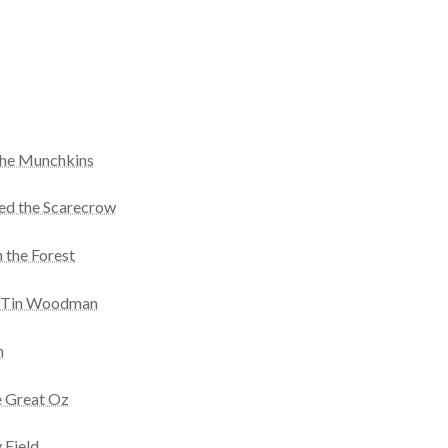
the Munchkins
ed the Scarecrow
 the Forest
e Tin Woodman
n
e Great Oz
 Field