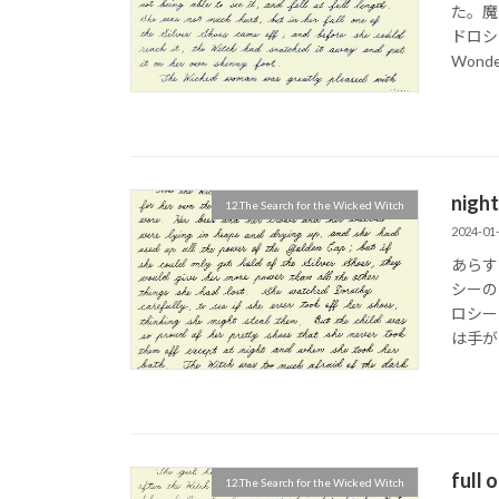
た。魔
ドロシ
Wonder
nig
12.The Search for the Wicked Witch
2024-01
あらす
シーの
ロシー
は手が出
ful
12.The Search for the Wicked Witch