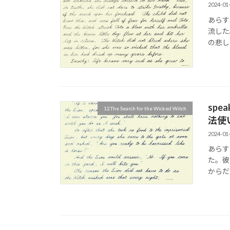
2024-01
あらす
流した
の悲しさ
spea
12.The Search for the Wicked Witch
法使
2024-01
あらす
た。彼
からだった。