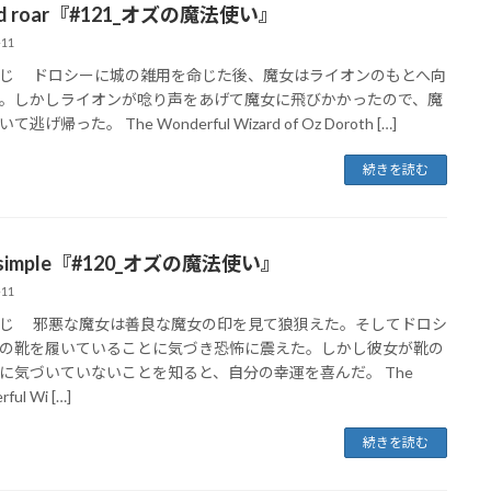
oud roar『#121_オズの魔法使い』
-11
じ ドロシーに城の雑用を命じた後、魔女はライオンのもとへ向
。しかしライオンが唸り声をあげて魔女に飛びかかったので、魔
逃げ帰った。 The Wonderful Wizard of Oz Doroth […]
続きを読む
 simple『#120_オズの魔法使い』
-11
じ 邪悪な魔女は善良な魔女の印を見て狼狽えた。そしてドロシ
の靴を履いていることに気づき恐怖に震えた。しかし彼女が靴の
に気づいていないことを知ると、自分の幸運を喜んだ。 The
ful Wi […]
続きを読む