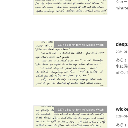
シューズを
minutes
des
12.The Search for the Wicked Witch
2024-01
あらす
水に濡れ
of Oz T
wic
12.The Search for the Wicked Witch
2024-01
あらす