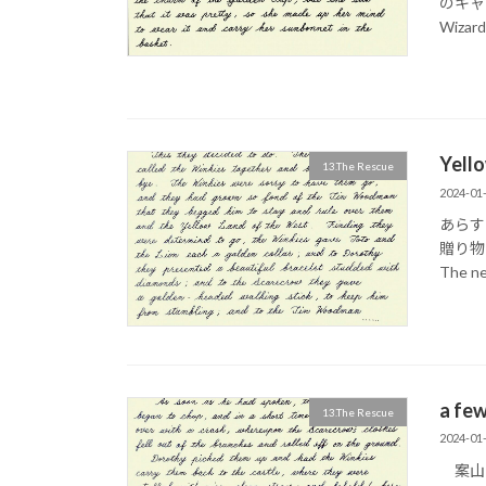
のキャ
Wizard
Yel
13.The Rescue
2024-01
あらす
贈り物をし
The ne
a f
13.The Rescue
2024-01
案山子