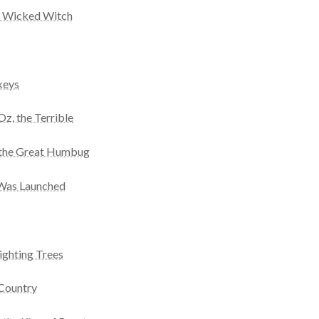
he Wicked Witch
keys
z, the Terrible
 the Great Humbug
 Was Launched
ighting Trees
 Country