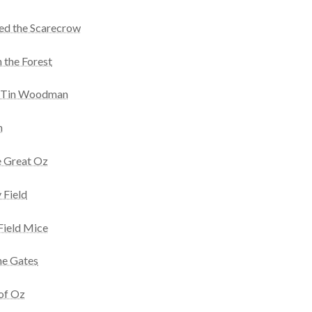
ed the Scarecrow
 the Forest
e Tin Woodman
n
e Great Oz
 Field
Field Mice
he Gates
of Oz