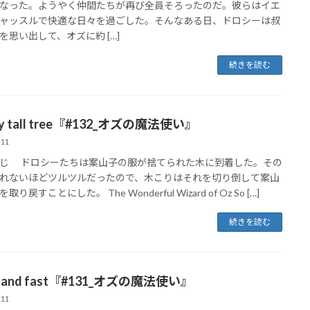
なった。ようやく仲間たちが再び全員そろったのだ。彼らはイエ
ャッスルで快適な日々を過ごした。そんなある日、ドロシーは叔
を思い出して、オズに約 […]
続きを読む
ery tall tree『#132_オズの魔法使い』
-11
じ ドロシーたちは案山子の服が捨てられた木に到着した。その
れないほどツルツルだったので、木こりはそれを切り倒して案山
取り戻すことにした。 The Wonderful Wizard of Oz So […]
続きを読む
ck and fast『#131_オズの魔法使い』
-11