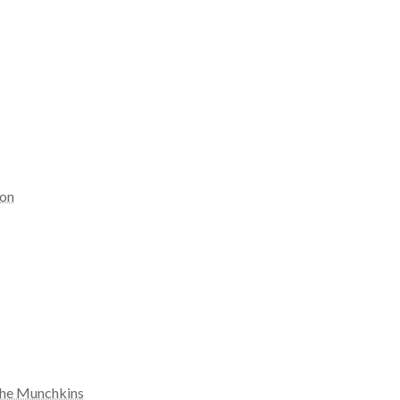
ion
the Munchkins