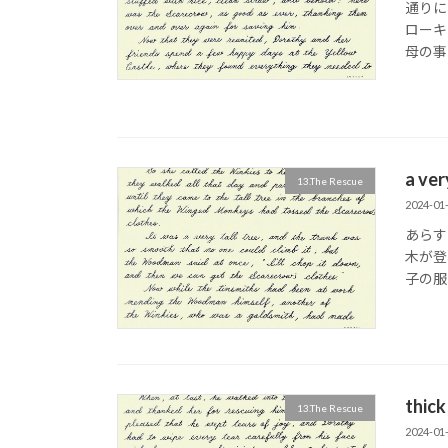
通りに
ローキ
母の事
a v
13.The Rescue
2024-01
あらす
木が登
子の服を
thi
13.The Rescue
2024-01