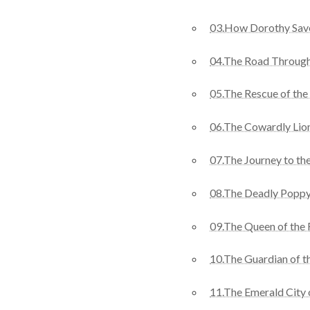
03.How Dorothy Sav
04.The Road Through
05.The Rescue of th
06.The Cowardly Lio
07.The Journey to th
08.The Deadly Poppy
09.The Queen of the 
10.The Guardian of t
11.The Emerald City 