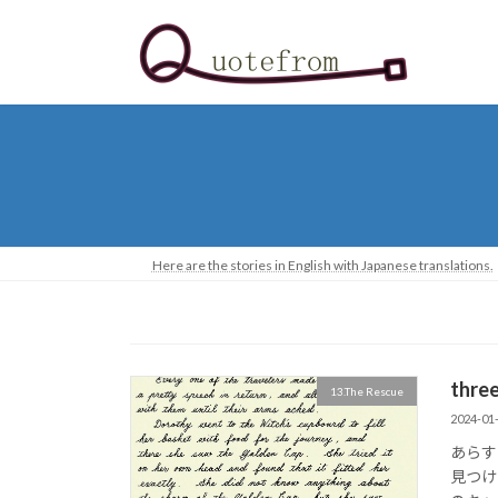
コ
ナ
ン
ビ
テ
ゲ
ン
ー
ツ
シ
へ
ョ
ス
ン
キ
に
ッ
移
プ
動
Here are the stories in English with Japanese translations.
thr
13.The Rescue
2024-01
あらす
見つけ