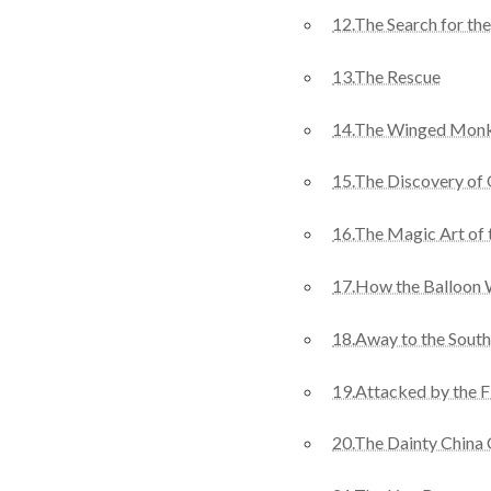
12.The Search for t
13.The Rescue
14.The Winged Mon
15.The Discovery of O
16.The Magic Art of
17.How the Balloon
18.Away to the South
19.Attacked by the F
20.The Dainty China