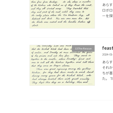
あらす
ロボロ
ーを探した
fea
13.The Rescue
2024-01
あらす
それか
ちが喜
た。 Th