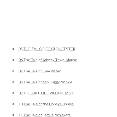
ピーターラビット
02.The Tale Of Benjamin Bunny
03.The Tale of Squirrel Nutkin
04.The Story of Miss Moppet
05.THE TAILOR OF GLOUCESTER
06.The Tale of Johnny Town-Mouse
07.The Tale of Tom Kitten
08.The Tale of Mrs. Tiggy-Winkle
09.THE TALE OF TWO BAD MICE
10.The Tale of the Flopsy Bunnies
11.The Tale of Samuel Whiskers