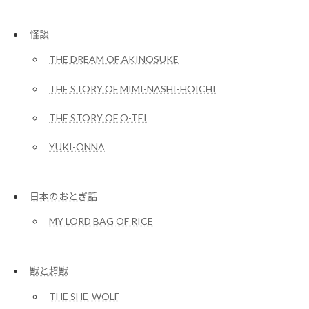
怪談
THE DREAM OF AKINOSUKE
THE STORY OF MIMI-NASHI-HOICHI
THE STORY OF O-TEI
YUKI-ONNA
日本のおとぎ話
MY LORD BAG OF RICE
獣と超獣
THE SHE-WOLF