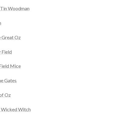
e Tin Woodman
n
e Great Oz
 Field
Field Mice
he Gates
of Oz
he Wicked Witch