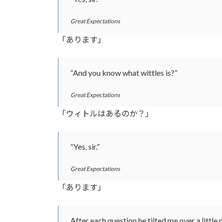
Great Expectations
「あります」
“And you know what wittles is?”
Great Expectations
「ウィトルはあるのか？」
“Yes, sir.”
Great Expectations
「あります」
After each question he tilted me over a little