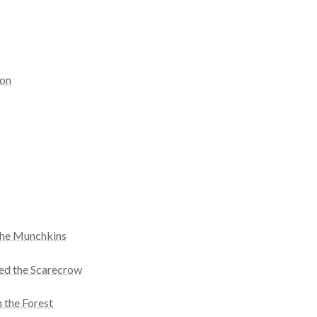
ion
the Munchkins
ed the Scarecrow
 the Forest