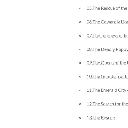
05.The Rescue of th
06.The Cowardly Lio
07.The Journey to th
08.The Deadly Poppy
09.The Queen of the 
10.The Guardian of t
11.The Emerald City 
12.The Search for t
13.The Rescue