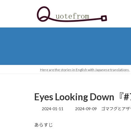
コ
ナ
ン
ビ
テ
ゲ
ン
ー
ツ
シ
へ
ョ
ス
ン
キ
に
ッ
移
プ
動
Here are the stories in English with Japanese translations.
Eyes Looking Do
最
2024-01-11
2024-09-09
ゴマフグとアザ
終
更
あらすじ
新