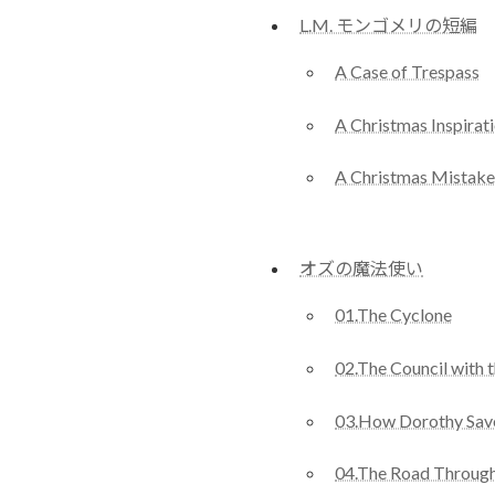
L.M. モンゴメリの短編
A Case of Trespass
A Christmas Inspirat
A Christmas Mistake
オズの魔法使い
01.The Cyclone
02.The Council with 
03.How Dorothy Sav
04.The Road Through