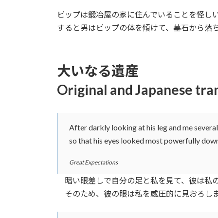
日
時
ピップは鍛冶屋の家に住んでいることを怪し
:
すると男はピップの体を傾けて、墓石から落
大いなる遺産
Original and Japanese tra
After darkly looking at his leg and me severa
so that his eyes looked most powerfully down 
Great Expectations
暗い眼差しで自分の足と私を見て、彼は私の
そのため、彼の眼は私を威圧的に見おろしま