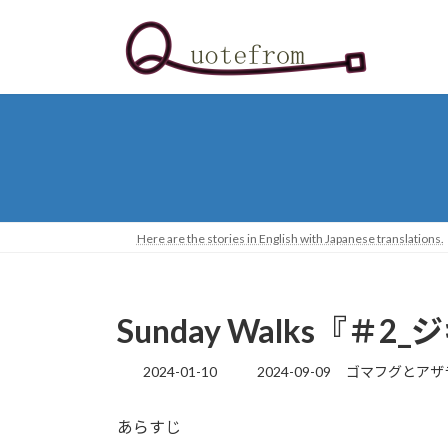
コ
ナ
ン
ビ
テ
ゲ
ン
ー
ツ
シ
へ
ョ
ス
ン
キ
に
ッ
移
プ
動
Here are the stories in English with Japanese translations.
Sunday Walks『
最
2024-01-10
2024-09-09
ゴマフグとアザ
終
更
あらすじ
新