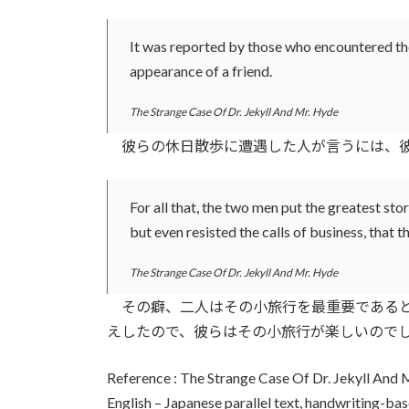
It was reported by those who encountered them
appearance of a friend.
The Strange Case Of Dr. Jekyll And Mr. Hyde
彼らの休日散歩に遭遇した人が言うには、彼
For all that, the two men put the greatest sto
but even resisted the calls of business, that 
The Strange Case Of Dr. Jekyll And Mr. Hyde
その癖、二人はその小旅行を最重要であると
えしたので、彼らはその小旅行が楽しいので
Reference : The Strange Case Of Dr. Jekyll And
English – Japanese parallel text, handwriting-ba