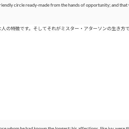
friendly circle ready-made from the hands of opportunity; and that
人の特徴です。そしてそれがミスター・アターソンの生き方
ose whom he had known the longest; his affections, like ivy, were t