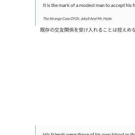
It is the mark of a modest man to accept his 
The Strange Case Of Dr. Jekyll And Mr. Hyde
既存の交友関係を受け入れることは控えめな
His friends were those of his own blood or th