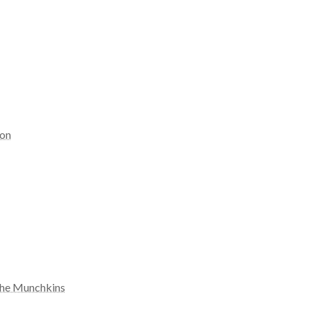
ion
the Munchkins