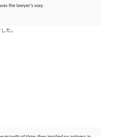
 was the lawyer’s way.
でした。
he growth of time, they implied no aptness in