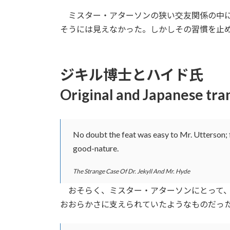
日
時
ミスター・アターソンの狭い交友関係の中に
:
そうには見えなかった。しかしその習慣を止
ジキル博士とハイド氏
Original and Japanese tra
No doubt the feat was easy to Mr. Utterson; f
good-nature.
The Strange Case Of Dr. Jekyll And Mr. Hyde
おそらく、ミスター・アターソンにとって、
おおらかさに支えられていたようなものだっ