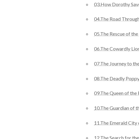
03.How Dorothy Sav
04.The Road Through
05.The Rescue of th
06.The Cowardly Lio
07.The Journey to th
08.The Deadly Poppy
09.The Queen of the 
10.The Guardian of t
11.The Emerald City 
12.The Search for t