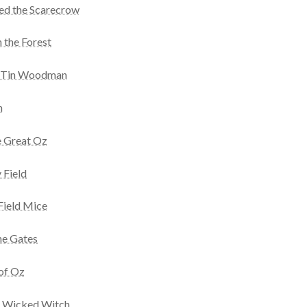
ed the Scarecrow
 the Forest
e Tin Woodman
n
e Great Oz
 Field
Field Mice
he Gates
of Oz
he Wicked Witch