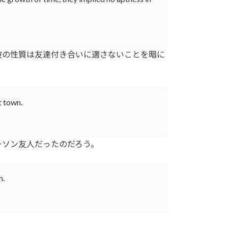
の性質は友達付き合いに適さないことを暗に
t town.
ソン友人だったのだろう。
n.