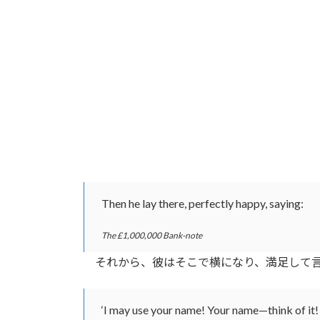
Then he lay there, perfectly happy, saying:
The £1,000,000 Bank-note
それから、彼はそこで横になり、満足して
‘I may use your name! Your name—think of it! M