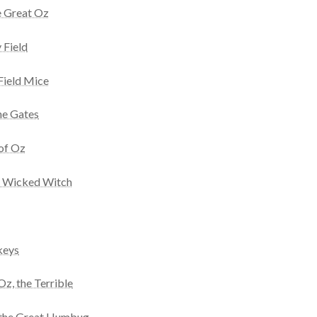
e Great Oz
 Field
Field Mice
he Gates
of Oz
he Wicked Witch
keys
z, the Terrible
 the Great Humbug