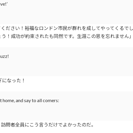
ive!’
てください！裕福なロンドン市民が群れを成してやってくるで
う！成功が約束されたも同然です。生涯この恩を忘れません
buzz!
ぎになった！
 at home, and say to all comers:
訪問者全員にこう言うだけでよかったのだ。