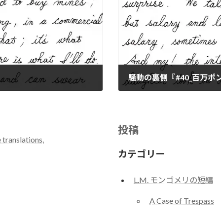
騒動の裏側『#40_百万ポ
2024-01-11
投稿
 translations.
カテゴリー
L.M. モンゴメリの短編
A Case of Trespass