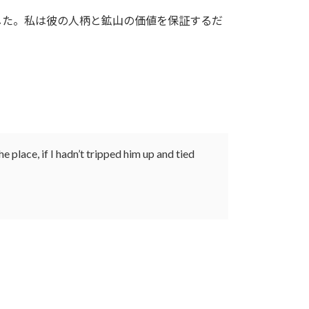
た。私は彼の人柄と鉱山の価値を保証するだ
 place, if I hadn’t tripped him up and tied