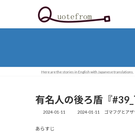
コ
ナ
ン
ビ
テ
ゲ
ン
ー
ツ
シ
へ
ョ
ス
ン
キ
に
ッ
移
プ
動
Here are the stories in English with Japanese translations.
有名人の後ろ盾『#39
最
2024-01-11
2024-01-11
ゴマフグとアザ
終
更
あらすじ
新