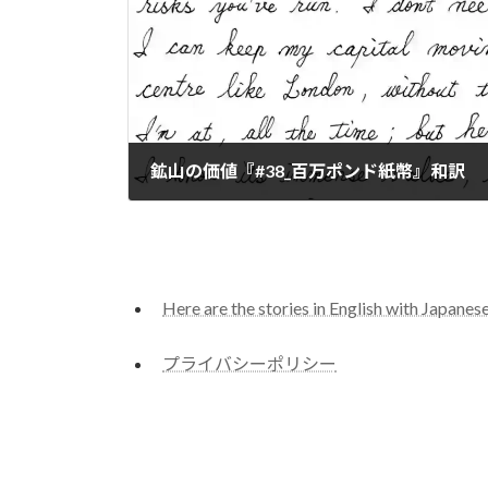
鉱山の価値『#38_百万ポンド紙幣』和訳
2024-01-11
Here are the stories in English with Japanese
プライバシーポリシー