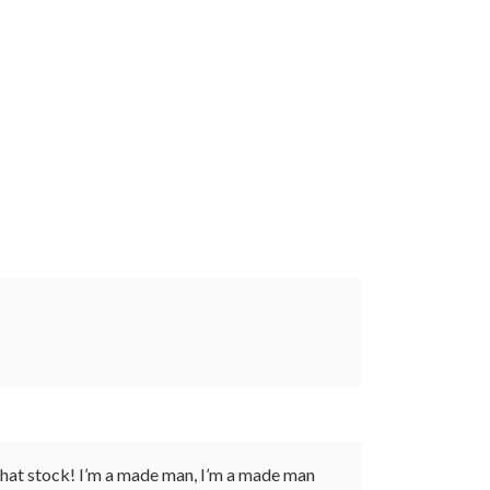
r that stock! I’m a made man, I’m a made man