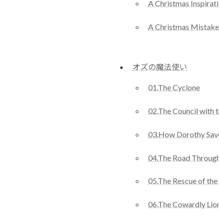
A Christmas Inspirat
A Christmas Mistake
オズの魔法使い
01.The Cyclone
02.The Council with 
03.How Dorothy Sav
04.The Road Through
05.The Rescue of th
06.The Cowardly Lio