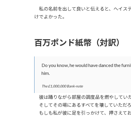
日
時
私の名前を出して良いと伝えると、ヘイステ
:
けでよかった。
百万ポンド紙幣（対訳）
Do you know, he would have danced the furnitur
him.
The £1,000,000 Bank-note
彼は踊りながら部屋の調度品を燃やしていた
そしてその場にあるすべてを壊していただろ
もしも私が彼に足を引っかけて、押さえてお