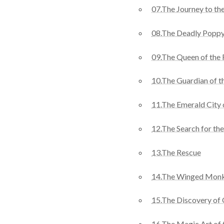
07.The Journey to th
08.The Deadly Poppy
09.The Queen of the 
10.The Guardian of t
11.The Emerald City 
12.The Search for t
13.The Rescue
14.The Winged Mon
15.The Discovery of O
16.The Magic Art of