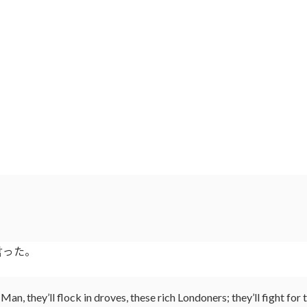
言った。
an, they’ll flock in droves, these rich Londoners; they’ll fight fo